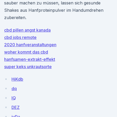
sauber machen zu müssen, lassen sich gesunde
Shakes aus Hanfproteinpulver im Handumdrehen
zubereiten.
cbd pillen angst kanada
cbd jobs remote
2020 hanfveranstaltungen
woher kommt das cbd
hanfsamen-extrakt-effekt
super keks unkrautsorte
HiKdb
dq
IQ
DEZ
ivDa