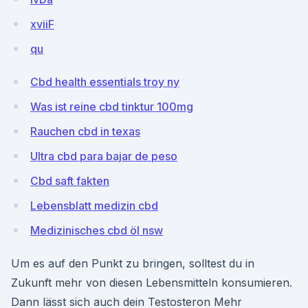
xviiF
qu
Cbd health essentials troy ny
Was ist reine cbd tinktur 100mg
Rauchen cbd in texas
Ultra cbd para bajar de peso
Cbd saft fakten
Lebensblatt medizin cbd
Medizinisches cbd öl nsw
Um es auf den Punkt zu bringen, solltest du in
Zukunft mehr von diesen Lebensmitteln konsumieren.
Dann lässt sich auch dein Testosteron Mehr