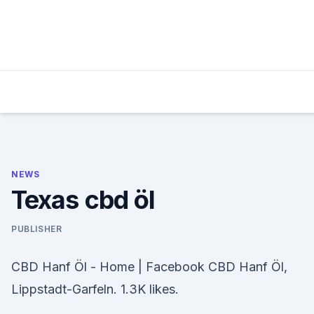
Skip
to
content
NEWS
Texas cbd öl
PUBLISHER
CBD Hanf Öl - Home | Facebook CBD Hanf Öl,
Lippstadt-Garfeln. 1.3K likes.