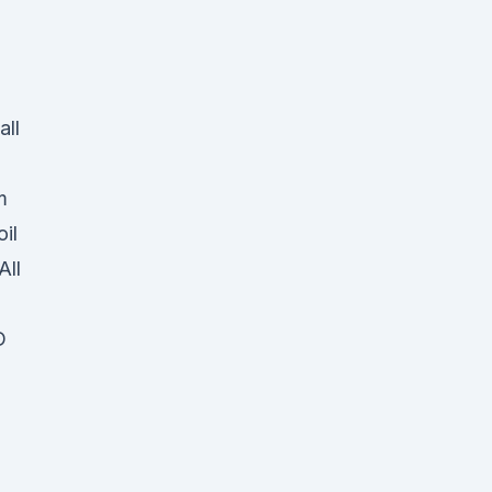
)
all
m
il
All
D