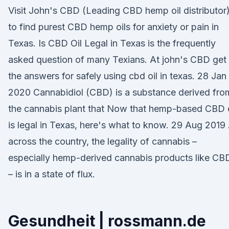
Visit John's CBD (Leading CBD hemp oil distributor
to find purest CBD hemp oils for anxiety or pain in
Texas. Is CBD Oil Legal in Texas is the frequently
asked question of many Texians. At john's CBD get 
the answers for safely using cbd oil in texas. 28 Jan
2020 Cannabidiol (CBD) is a substance derived fro
the cannabis plant that Now that hemp-based CBD o
is legal in Texas, here's what to know. 29 Aug 2019 
across the country, the legality of cannabis –
especially hemp-derived cannabis products like CB
– is in a state of flux.
Gesundheit | rossmann.de