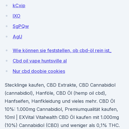
kCxip
lXO
SgPQw
AgU
Wie können sie feststellen, ob cbd-öl rein ist_
Cbd oil vape huntsville al
Nur cbd doobie cookies
Stecklinge kaufen, CBD Extrakte, CBD Cannabidiol
(cannabidiol), Hanföle, CBD Öl (hemp oil cbd),
Hanfseifen, Hanfkleidung und vieles mehr. CBD Öl
10%: 1.000mg Cannabidiol, Premiumqualität kaufen,
10ml | EXVital Vitahealth CBD Öl kaufen mit 1.000mg
(10%) Cannabidiol (CBD) und weniger als 0,1% THC.