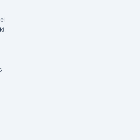
el
kl.
m
s