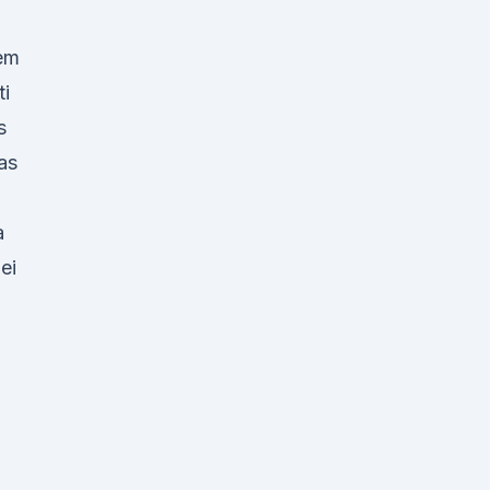
nem
ti
s
as
a
ei