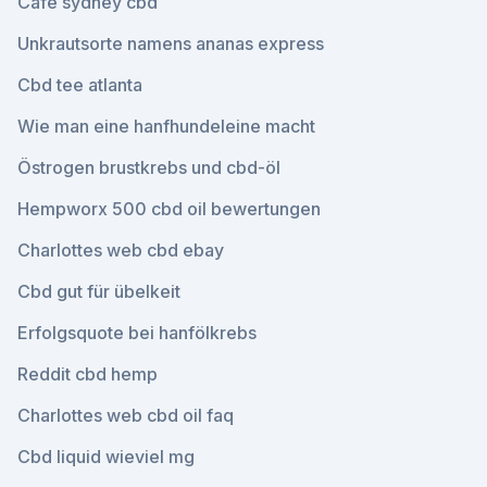
Café sydney cbd
Unkrautsorte namens ananas express
Cbd tee atlanta
Wie man eine hanfhundeleine macht
Östrogen brustkrebs und cbd-öl
Hempworx 500 cbd oil bewertungen
Charlottes web cbd ebay
Cbd gut für übelkeit
Erfolgsquote bei hanfölkrebs
Reddit cbd hemp
Charlottes web cbd oil faq
Cbd liquid wieviel mg