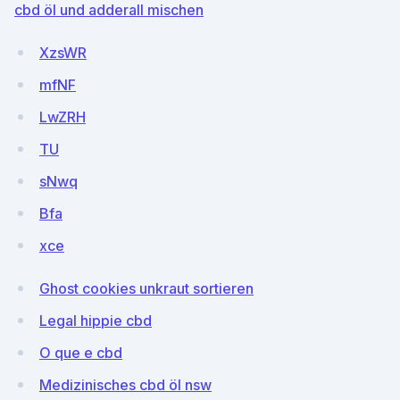
cbd öl und adderall mischen
XzsWR
mfNF
LwZRH
TU
sNwq
Bfa
xce
Ghost cookies unkraut sortieren
Legal hippie cbd
O que e cbd
Medizinisches cbd öl nsw